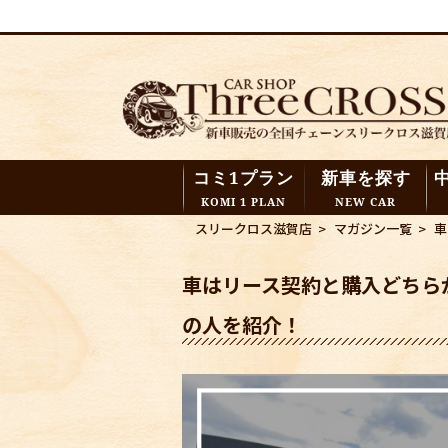
コミ1プラン
新車を探す
KOMI 1 PLAN
NEW CAR
スリークロス滋賀店
>
マガジン一覧
>
車
車はリース契約と購入どちら
の人を紹介！