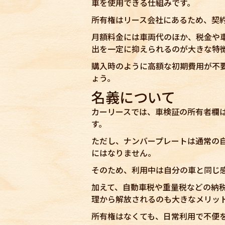
車を使用できる仕組みです。
所有権はリース会社にあるため、契
月額料金には車両代のほか、税金や
出を一定に抑えられるのが大きな特
購入時のように高額な初期費用が不
ょう。
名義について
カーリースでは、車検証の所有者欄
す。
ただし、ナンバープレートは通常の
にはなりません。
そのため、利用中は自分の車と同じ
加えて、自動車税や重量税などの納
理から解放されるのも大きなメリッ
所有権はなくても、日常利用で不便