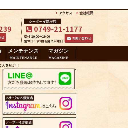
アクセス
会社概要
シーボーイ彦根店
239
0749-21-1177
受付 10:00～19:00
わせ
お問い合わせ
定休日：水曜日/第２火曜日
険
メンテナンス
マガジン
MAINTENANCE
MAGAZINE
の人を紹介！