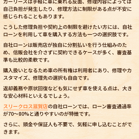
カーリースは手軽に車に乗れる反面、修理内容によっては
自己負担が発生したり、修理方法に制限がある点が不安に
感じられることもあります。
こうした修理負担や契約上の制限を避けたい方には、自社
ローンを利用して車を購入する方法も一つの選択肢です。
自社ローンは販売店が独自に分割払いを行う仕組みのた
め、信販会社を介さずに契約できるケースが多く、審査基
準も比較的柔軟です。
購入扱いとなるため車の所有権は利用者にあり、修理やカ
スタマイズ、修理先の選択も自由です。
返却義務や原状回復なども気にせず車を使える点は、大き
な安心材料といえるでしょう。
スリークロス滋賀店
の自社ローンでは、ローン審査通過率
が70〜80%と通りやすいのが特徴です。
さらに、頭金や保証人も不要で、気軽に申し込むことがで
きます。