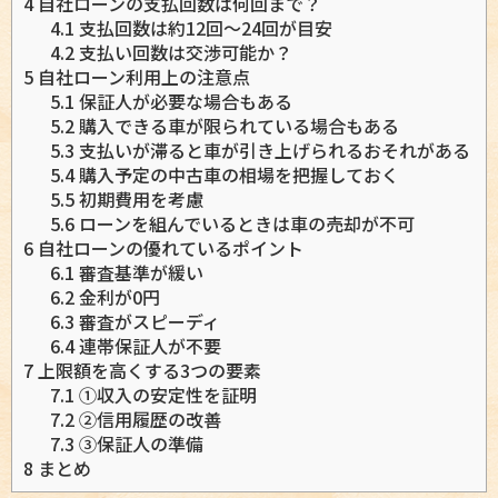
4
自社ローンの支払回数は何回まで？
4.1
支払回数は約12回～24回が目安
4.2
支払い回数は交渉可能か？
5
自社ローン利用上の注意点
5.1
保証人が必要な場合もある
5.2
購入できる車が限られている場合もある
5.3
支払いが滞ると車が引き上げられるおそれがある
5.4
購入予定の中古車の相場を把握しておく
5.5
初期費用を考慮
5.6
ローンを組んでいるときは車の売却が不可
6
自社ローンの優れているポイント
6.1
審査基準が緩い
6.2
金利が0円
6.3
審査がスピーディ
6.4
連帯保証人が不要
7
上限額を高くする3つの要素
7.1
①収入の安定性を証明
7.2
②信用履歴の改善
7.3
③保証人の準備
8
まとめ