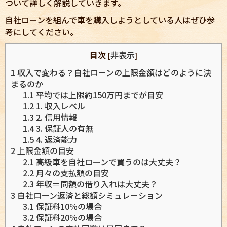
ついて詳しく解説していきます。
自社ローンを組んで車を購入しようとしている人はぜひ参
考にしてください。
目次
非表示
[
]
1
収入で変わる？自社ローンの上限金額はどのように決
まるのか
1.1
平均では上限約150万円までが目安
1.2
1. 収入レベル
1.3
2. 信用情報
1.4
3. 保証人の有無
1.5
4. 返済能力
2
上限金額の目安
2.1
高級車を自社ローンで買うのは大丈夫？
2.2
月々の支払額の目安
2.3
年収＝同額の借り入れは大丈夫？
3
自社ローン返済と総額シミュレーション
3.1
保証料10％の場合
3.2
保証料20％の場合