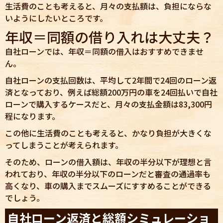
生活費のことも考えると、月々の支払額は、負担にならな
いようにしたいところです。
年収＝同額の借り入れは大丈夫？
自社ローンでは、年収＝同額の借入はおすすめできませ
ん。
自社ローンの支払回数は、平均して2年間で24回のローン返
済となっており、例えば総額200万円の車を24回払いで自社
ローンで購入するケースだと、月々の支払金額は83,300円
程になります。
この他に生活費のことも考えると、かなり負担が大きくな
ってしまうことが考えられます。
そのため、ローンの借入額は、年収の半分以下が理想と言
われており、年収の半分以下のローンだと審査の通過率も
高くなり、車の購入までスムーズにすすめることができる
でしょう。
自社ローン返済と総額シミュレーショ