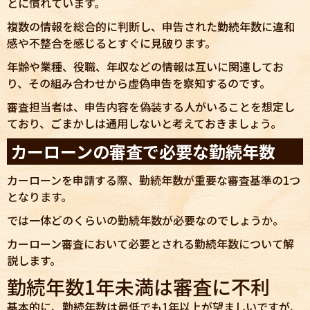
とに慣れています。
複数の情報を総合的に判断し、申告された勤続年数に違和
感や不整合を感じるとすぐに見破ります。
年齢や業種、役職、年収などの情報は互いに関連してお
り、その組み合わせから虚偽申告を察知するのです。
審査担当者は、申告内容を偽装する人がいることを想定し
ており、ごまかしは通用しないと考えておきましょう。
カーローンの審査で必要な勤続年数
カーローンを申請する際、勤続年数が重要な審査基準の1つ
となります。
では一体どのくらいの勤続年数が必要なのでしょうか。
カーローン審査において必要とされる勤続年数について解
説します。
勤続年数1年未満は審査に不利
基本的に、勤続年数は最低でも1年以上が望ましいですが、