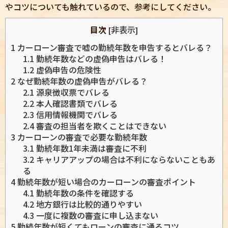
やコツについても触れているので、参考にしてください。
目次
非表示
[
]
1
カーローン審査で嘘の勤続年数を申告するとバレる？
1.1
勤続年数などの虚偽申告はバレる！
1.2
虚偽申告の危険性
2
なぜ勤続年数の虚偽申告がバレる？
2.1
源泉徴収票でバレる
2.2
本人確認書類でバレる
2.3
信用情報機関でバレる
2.4
審査の担当者を欺くことはできない
3
カーローンの審査で必要な勤続年数
3.1
勤続年数1年未満は審査に不利
3.2
キャリアアップの場合は不利にならないこともあ
る
4
勤続年数が短い場合のカーローンの審査ポイント
4.1
勤続年数の条件を確認する
4.2
地方銀行は比較的通りやすい
4.3
一度に複数の審査に申し込まない
5
勤続年数が短くてもローンの審査に通るコツ