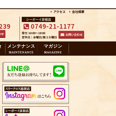
アクセス
会社概要
シーボーイ彦根店
239
0749-21-1177
受付 10:00～19:00
わせ
お問い合わせ
定休日：水曜日/第２火曜日
険
メンテナンス
マガジン
MAINTENANCE
MAGAZINE