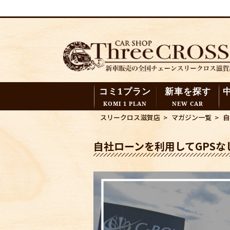
コミ1プラン
新車を探す
KOMI 1 PLAN
NEW CAR
スリークロス滋賀店
>
マガジン一覧
>
自
自社ローンを利用してGPS