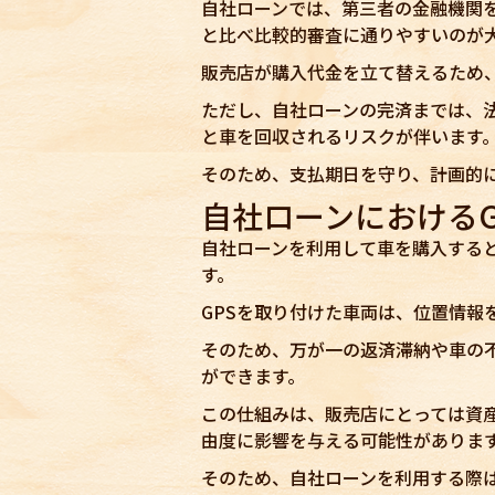
自社ローンでは、第三者の金融機関
と比べ比較的審査に通りやすいのが
販売店が購入代金を立て替えるため
ただし、自社ローンの完済までは、
と車を回収されるリスクが伴います
そのため、支払期日を守り、計画的
自社ローンにおけるG
自社ローンを利用して車を購入すると
す。
GPSを取り付けた車両は、位置情報
そのため、万が一の返済滞納や車の
ができます。
この仕組みは、販売店にとっては資
由度に影響を与える可能性がありま
そのため、自社ローンを利用する際は