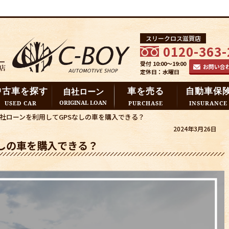
スリークロス滋賀店
0120-363-
受付 10:00～19:00
お問い合
定休日：水曜日
中古車を探す
車を売る
自動車保
自社ローン
ORIGINAL LOAN
USED CAR
PURCHASE
INSURANCE
社ローンを利用してGPSなしの車を購入できる？
2024年3月26日
なしの車を購入できる？