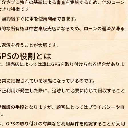
を介さずに独自の基準による審査を実施するため、他のローン
大きな特徴です
、契約後すぐに車を使用開始できます。
法的な所有権は中古車販売店になるため、ローンの返済が滞る
。
に返済を行うことが大切です。
PSの役割とは
、販売店によっては車にGPSを取り付けられる場合がありま
を常に把握されている状態になっているのです。
不正利用が発生した際に、追跡して必要に応じて回収すること
産保護の手段となりますが、顧客にとってはプライバシーや自
す。
、GPSの取り付けの有無など利用条件を確認することが大切