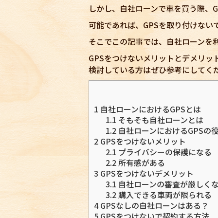
しかし、自社ローンで車を買う際、G
可能であれば、GPSを取り付けない
そこでこの記事では、自社ローンを利
GPSをつけないメリットとデメリッ
検討している方はぜひ参考にしてく
1
自社ローンにおけるGPSとは
1.1
そもそも自社ローンとは
1.2
自社ローンにおけるGPSの
2
GPSをつけないメリット
2.1
プライバシーの保護になる
2.2
所有感がある
3
GPSをつけないデメリット
3.1
自社ローンの審査が厳しく
3.2
購入できる車両が限られる
4
GPSなしの自社ローンはある？
5
GPSをつけないで契約する方法