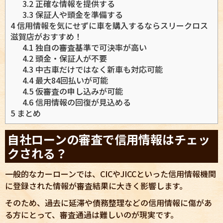
3.2
正確な情報を提供する
3.3
保証人や頭金を準備する
4
信用情報を気にせずに車を購入するならスリークロス
滋賀店がおすすめ！
4.1
独自の審査基準で可決率が高い
4.2
頭金・保証人が不要
4.3
中古車だけではなく新車も対応可能
4.4
最大84回払いが可能
4.5
仮審査の申し込みが可能
4.6
信用情報の回復が見込める
5
まとめ
自社ローンの審査で信用情報はチェッ
クされる？
一般的なカーローンでは、CICやJICCといった信用情報機関
に登録された情報が審査結果に大きく影響します。
そのため、過去に延滞や債務整理などの信用情報に傷があ
る方にとって、審査通過は難しいのが現実です。