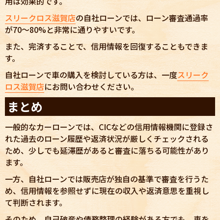
用は効果的です。
スリークロス滋賀店
の自社ローンでは、ローン審査通過率
が70〜80%と非常に通りやすいです。
また、完済することで、信用情報を回復することもできま
す。
自社ローンで車の購入を検討している方は、一度
スリーク
ロス滋賀店
にお問い合わせください。
まとめ
一般的なカーローンでは、CICなどの信用情報機関に登録さ
れた過去のローン履歴や返済状況が厳しくチェックされる
ため、少しでも延滞歴があると審査に落ちる可能性があり
ます。
一方、自社ローンでは販売店が独自の基準で審査を行うた
め、信用情報を参照せずに現在の収入や返済意思を重視し
て判断されます。
そのため、自己破産や債務整理の経験がある方でも、車を