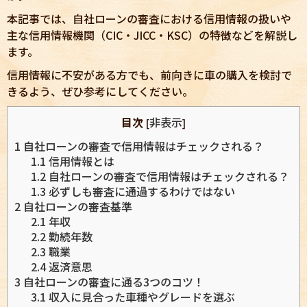
本記事では、自社ローンの審査における信用情報の扱いや
主な信用情報機関（CIC・JICC・KSC）の特徴などを解説し
ます。
信用情報に不安がある方でも、前向きに車の購入を検討で
きるよう、ぜひ参考にしてください。
目次
非表示
[
]
1
自社ローンの審査で信用情報はチェックされる？
1.1
信用情報とは
1.2
自社ローンの審査で信用情報はチェックされる？
1.3
必ずしも審査に通過するわけではない
2
自社ローンの審査基準
2.1
年収
2.2
勤続年数
2.3
職業
2.4
返済意思
3
自社ローンの審査に通る3つのコツ！
3.1
収入に見合った車種やグレードを選ぶ