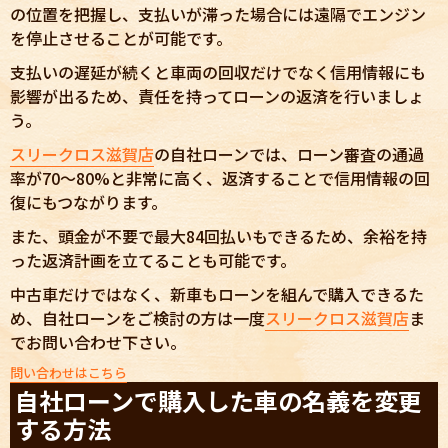
の位置を把握し、支払いが滞った場合には遠隔でエンジン
を停止させることが可能です。
支払いの遅延が続くと車両の回収だけでなく信用情報にも
影響が出るため、責任を持ってローンの返済を行いましょ
う。
スリークロス滋賀店
の自社ローンでは、ローン審査の通過
率が70〜80%と非常に高く、返済することで信用情報の回
復にもつながります。
また、頭金が不要で最大84回払いもできるため、余裕を持
った返済計画を立てることも可能です。
中古車だけではなく、新車もローンを組んで購入できるた
め、自社ローンをご検討の方は一度
スリークロス滋賀店
ま
でお問い合わせ下さい。
問い合わせはこちら
自社ローンで購入した車の名義を変更
する方法