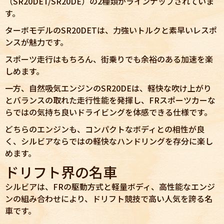
（SR20DET/SR20DE）の2種類がラインナップされていま
す。
ターボモデルのSR20DETは、力強いトルクと素早いレスポ
ンスが魅力です。
スポーツ走行はもちろん、街乗りでも余裕のある加速を楽
しめます。
一方、自然吸気エンジンのSR20DEは、軽快な吹け上がり
とバランスの取れた走行性能を発揮し、FRスポーツカーな
らではの気持ち良いドライビングを体感できる仕様です。
どちらのエンジンも、コンパクトなボディとの相性が良
く、シルビアならではの軽快なハンドリングを存分に楽し
めます。
ドリフト界の名車
シルビアは、FRの駆動方式と軽量ボディ、高性能なエンジ
ンの組み合わせにより、ドリフト競技で高い人気を誇る名
車です。