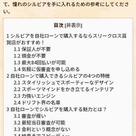
て、憧れのシルビアを手に入れるための参考にしてくださ
い。
目次
非表示
[
]
1
シルビアを自社ローンで購入するならスリークロス滋
賀店がおすすめ！
1.1
保証人が不要
1.2
頭金が不要
1.3
最大84回払いが可能
1.4
気軽に仮審査を申し込める
2
自社ローンで購入できるシルビアの4つの特徴
2.1
スタイリッシュでスポーティーなデザイン
2.2
スポーツマインドをかき立てるインテリア
2.3
力強いエンジン
2.4
ドリフト界の名車
3
自社ローンでシルビアを購入する魅力とは？
3.1
審査が緩い
3.2
最短当日審査が可能
3.3
金利という概念がない
3.4
納車までスピーディー