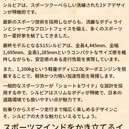
シルビアは、スポーツクーペらしい洗練された2ドアデザイ
ンが特徴的です。
最新のスポーツ技術を採用しながらも、流麗なボディライ
ンとシャープなフロントフェイスを備え、多くのスポーツ
カー愛好家を魅了してきました。
最終モデルとなるS15シルビアは、全長4,445mm、全幅
1,695mm、全高1,285mmというコンパクトなサイズ感を維
持しながらも、安定感のある走行性能を実現しています。
また、1,200kgという軽量ボディに2.0Lターボエンジンを搭
載することで、軽快かつ力強い加速性能を発揮します。
一般的なスポーツカーが「ショート＆ワイド」な設計を採
用する中で、シルビアはスリムなボディが特徴で、日本の
道路環境でも扱いやすい点が魅力です。
街乗りからスポーツ走行まで幅広く楽しめるデザインこ
そ、シルビアの大きな魅力といえるでしょう。
スポーツマインドをかき立てるイ