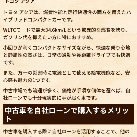
トヨタ アクア
トヨタ アクアは、燃費性能と走行快適性の両方を備えたハ
イブリッドコンパクトカーです。
WLTCモードで最大34.6km/Lという驚異的な燃費を誇り、
ガソリン代を抑えたい方に特におすすめ。
小回りが利くコンパクトなサイズながら、快適な乗り心地
と静粛性の高さは、日常の通勤や長距離ドライブでも快適
です。
また、万一の災害時に電源として使える給電機能など、安
心感も魅力の1つです。
中古市場でも流通が多く、価格が手頃な個体を選べば、自
社ローンでも十分現実的に手が届く車です。
中古車を自社ローンで購入するメリッ
ト
中古車を購入する際に自社ローンを活用することで、他の