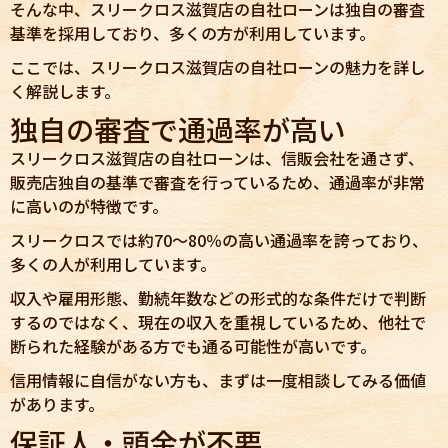
そんな中、スリークロス滋賀店の自社ローンは独自の審査
基準を採用しており、多くの方が利用しています。
ここでは、スリークロス滋賀店の自社ローンの魅力を詳し
く解説します。
独自の審査で通過率が高い
スリークロス滋賀店の自社ローンは、信販会社を通さず、
販売店独自の基準で審査を行っているため、通過率が非常
に高いのが特徴です。
スリークロスでは約70〜80％の高い通過率を誇っており、
多くの人が利用しています。
収入や雇用形態、勤続年数などの形式的な条件だけで判断
するのではなく、現在の収入を重視しているため、他社で
断られた経験がある方でも通る可能性が高いです。
信用情報に自信がない方も、まずは一度相談してみる価値
があります。
保証人・頭金が不要