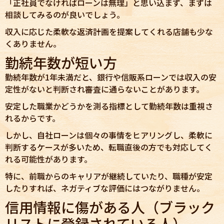
「正社員でなければローンは無理」と思い込まず、まずは
相談してみるのが良いでしょう。
収入に応じた柔軟な返済計画を提案してくれる店舗も少な
くありません。
勤続年数が短い方
勤続年数が1年未満だと、銀行や信販系ローンでは収入の安
定性がないと判断され審査に通らないことがあります。
安定した職業かどうかを測る指標として勤続年数は重視さ
れるからです。
しかし、自社ローンは個々の事情をヒアリングし、柔軟に
判断するケースが多いため、転職直後の方でも対応してく
れる可能性があります。
特に、前職からのキャリアが継続していたり、職種が安定
したりすれば、ネガティブな評価にはつながりません。
信用情報に傷がある人（ブラック
リストに登録されている人）