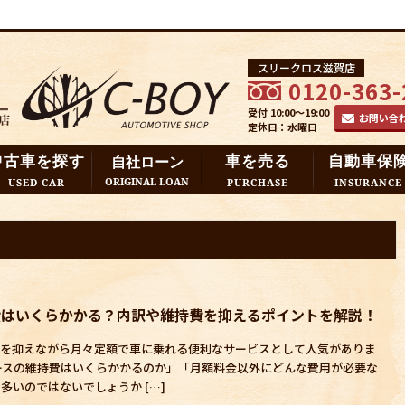
スリークロス滋賀店
0120-363-
受付 10:00～19:00
お問い合
定休日：水曜日
中古車を探す
車を売る
自動車保
自社ローン
ORIGINAL LOAN
USED CAR
PURCHASE
INSURANCE
費はいくらかかる？内訳や維持費を抑えるポイントを解説！
用を抑えながら月々定額で車に乗れる便利なサービスとして人気がありま
ースの維持費はいくらかかるのか」「月額料金以外にどんな費用が必要な
多いのではないでしょうか […]