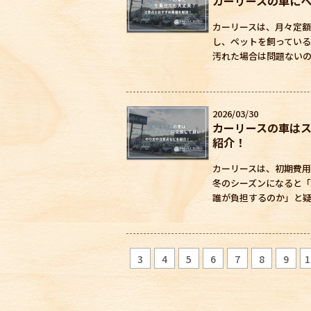
カーリースの車に
カーリースは、月々定額
し、ペットを飼ってい
汚れた場合は問題ないの
2026/03/30
カーリースの車は
紹介！
カーリースは、初期費用
冬のシーズンになると
誰が負担するのか」と疑
3
4
5
6
7
8
9
1