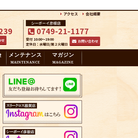
アクセス
会社概要
シーボーイ彦根店
239
0749-21-1177
受付 10:00～19:00
わせ
お問い合わせ
定休日：水曜日/第２火曜日
険
メンテナンス
マガジン
MAINTENANCE
MAGAZINE