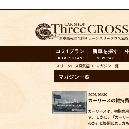
コミ1プラン
新車を探す
KOMI 1 PLAN
NEW CAR
スリークロス滋賀店
>
マガジン一覧
マガジン一覧
2026/03/30
カーリースの維持
カーリースは、初期費
す。 しかし、「カーリ
のか」と疑問に思う方も