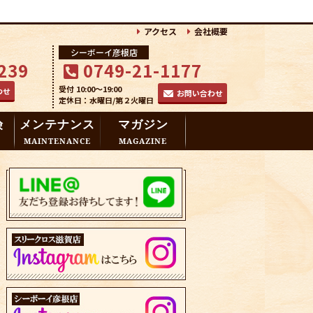
アクセス
会社概要
シーボーイ彦根店
239
0749-21-1177
受付 10:00～19:00
わせ
お問い合わせ
定休日：水曜日/第２火曜日
険
メンテナンス
マガジン
MAINTENANCE
MAGAZINE