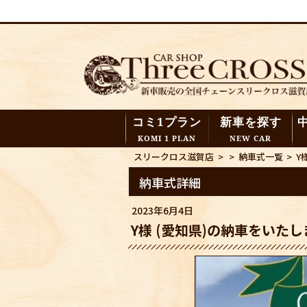
コミ1プラン
新車を探す
KOMI 1 PLAN
NEW CAR
スリークロス滋賀店
>
>
納車式一覧
>
Y
納車式詳細
2023年6月4日
Y様 (愛知県)の納車をいた