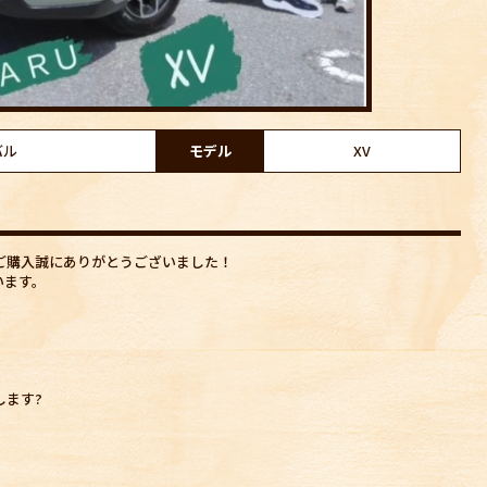
バル
モデル
XV
ご購入誠にありがとうございました！
います。
します?