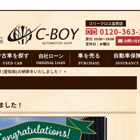
スリークロス滋賀店
0120-363-
受付 10:00～19:00
お問い合
定休日：水曜日
中古車を探す
車を売る
自動車保
自社ローン
ORIGINAL LOAN
USED CAR
PURCHASE
INSURANCE
様 (愛知県)の納車をいたしました！
<
しました！