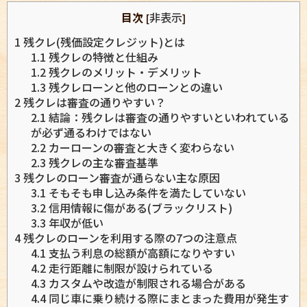
目次
非表示
[
]
1
残クレ(残価設定クレジット)とは
1.1
残クレの特徴と仕組み
1.2
残クレのメリット・デメリット
1.3
残クレローンと他のローンとの違い
2
残クレは審査の通りやすい？
2.1
結論：残クレは審査の通りやすいといわれている
が必ず通るわけではない
2.2
カーローンの審査と大きく変わらない
2.3
残クレの主な審査基準
3
残クレのローン審査が通らない主な原因
3.1
そもそも申し込み条件を満たしていない
3.2
信用情報に傷がある(ブラックリスト)
3.3
年収が低い
4
残クレのローンを利用する際の7つの注意点
4.1
支払う利息の総額が高額になりやすい
4.2
走行距離に制限が設けられている
4.3
カスタムや改造が制限される場合がある
4.4
同じ車に乗り続ける際にまとまった費用が発生す