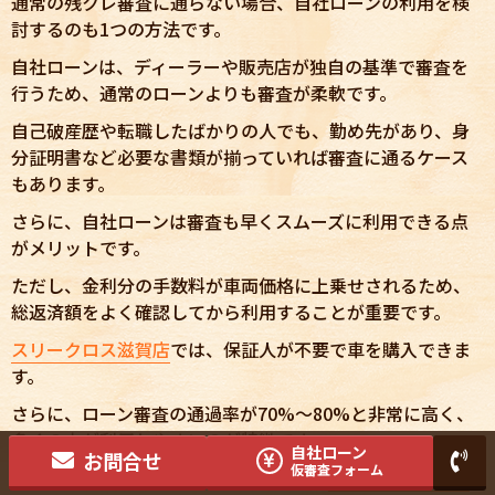
通常の残クレ審査に通らない場合、自社ローンの利用を検
討するのも1つの方法です。
自社ローンは、ディーラーや販売店が独自の基準で審査を
行うため、通常のローンよりも審査が柔軟です。
自己破産歴や転職したばかりの人でも、勤め先があり、身
分証明書など必要な書類が揃っていれば審査に通るケース
もあります。
さらに、自社ローンは審査も早くスムーズに利用できる点
がメリットです。
ただし、金利分の手数料が車両価格に上乗せされるため、
総返済額をよく確認してから利用することが重要です。
スリークロス滋賀店
では、保証人が不要で車を購入できま
す。
さらに、ローン審査の通過率が70%〜80%と非常に高く、
多くの方が利用しやすいのが特徴です。
自社ローン
お問合せ
仮審査フォーム
残クレローンの審査に落ちた方は、一度
スリークロス滋賀