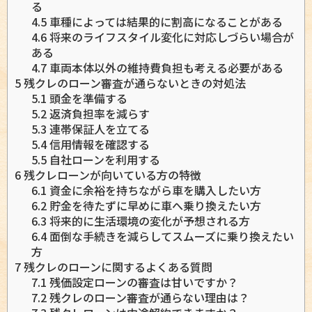
る
4.5
車種によっては結果的に割高になることがある
4.6
将来のライフスタイル変化に対応しづらい場合が
ある
4.7
車両本体以外の維持費負担も考える必要がある
5
残クレのローン審査が通らないときの対処法
5.1
頭金を準備する
5.2
返済負担率を減らす
5.3
連帯保証人を立てる
5.4
信用情報を確認する
5.5
自社ローンを利用する
6
残クレローンが向いている方の特徴
6.1
資金に余裕を持ちながら車を購入したい方
6.2
貯金を待たずに早めに車へ乗り換えたい方
6.3
将来的に生活環境の変化が予想される方
6.4
面倒な手続きを減らしてスムーズに乗り換えたい
方
7
残クレのローンに関するよくある質問
7.1
残価設定ローンの審査は甘いですか？
7.2
残クレのローン審査が通らない理由は？