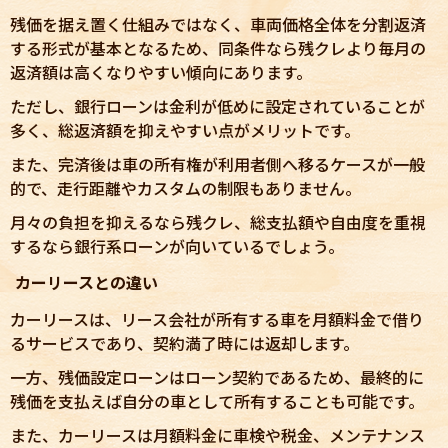
残価を据え置く仕組みではなく、車両価格全体を分割返済
する形式が基本となるため、同条件なら残クレより毎月の
返済額は高くなりやすい傾向にあります。
ただし、銀行ローンは金利が低めに設定されていることが
多く、総返済額を抑えやすい点がメリットです。
また、完済後は車の所有権が利用者側へ移るケースが一般
的で、走行距離やカスタムの制限もありません。
月々の負担を抑えるなら残クレ、総支払額や自由度を重視
するなら銀行系ローンが向いているでしょう。
カーリースとの違い
カーリースは、リース会社が所有する車を月額料金で借り
るサービスであり、契約満了時には返却します。
一方、残価設定ローンはローン契約であるため、最終的に
残価を支払えば自分の車として所有することも可能です。
また、カーリースは月額料金に車検や税金、メンテナンス