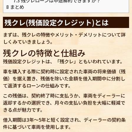
7.3
残クレローンは中途解約できますか？
8
まとめ
残クレ(残価設定クレジット)とは
まずは、残クレの特徴やメリット・デメリットについて詳
しくみていきましょう。
残クレの特徴と仕組み
残価設定クレジットは、「残クレ」ともいわれています。
車を購入する際に契約時に設定された車両の将来価値（残
価）を据え置き、残価を除いた金額を借入期間中に分割し
て返済するローンの仕組みです。
この残価は、契約終了時に支払うか、車両をディーラーに
返却するかの選択でき、月々の支払い負担を大幅に軽減で
きる点が魅力です。
借入期間は3年〜5年と短く設定され、ディーラーの契約条
件に基づいて車両を使用します。